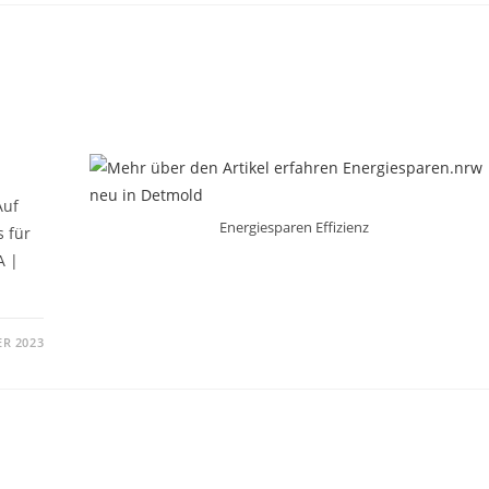
Auf
Energiesparen Effizienz
s für
A |
ER 2023