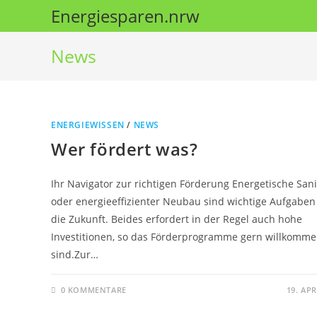
Zum
Energiesparen.nrw
Inhalt
springen
News
ENERGIEWISSEN
/
NEWS
Wer fördert was?
Ihr Navigator zur richtigen Förderung Energetische San
oder energieeffizienter Neubau sind wichtige Aufgaben
die Zukunft. Beides erfordert in der Regel auch hohe
Investitionen, so das Förderprogramme gern willkomm
sind.Zur…
0 KOMMENTARE
19. APR