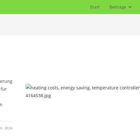
Start
Beiträge
ierung
 für
en
IL 2024