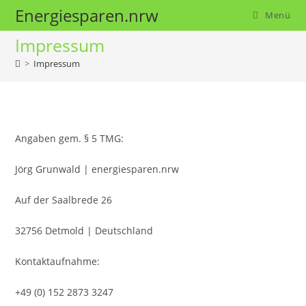
Zum
Energiesparen.nrw
Menü
Inhalt
Impressum
springen
>
Impressum
Angaben gem. § 5 TMG:
Jörg Grunwald | energiesparen.nrw
Auf der Saalbrede 26
32756 Detmold | Deutschland
Kontaktaufnahme:
+49 (0) 152 2873 3247