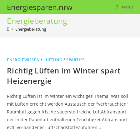
Zum
Energiesparen.nrw
Menü
Inhalt
Energieberatung
springen
>
Energieberatung
ENERGIEWISSEN
/
LÜFTUNG
/
SPARTIPS
Richtig Lüften im Winter spart
Heizenergie
Richtig Lüften ist im Winter ein wichtiges Thema. Was soll
mit Lüften erreicht werden:Austausch der "verbrauchten"
Raumluft gegen frische sauerstoffreiche LuftAbtransport
der in der Raumluft enthaltenen FeuchtigkeitAbtransport
evtl. vorhandener LuftschadstoffeZuführen…